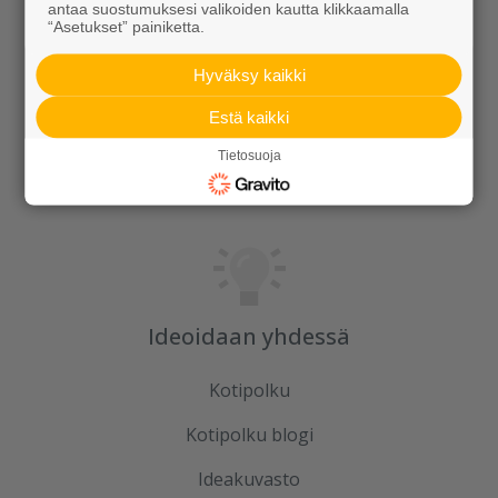
Rudus
antaa suostumuksesi valikoiden kautta klikkaamalla
“Asetukset” painiketta.
Uutiset
Hyväksy kaikki
Referenssit
Estä kaikki
Tilaa uutiskirje
Tietosuoja
Ideoidaan yhdessä
Kotipolku
Kotipolku blogi
Ideakuvasto