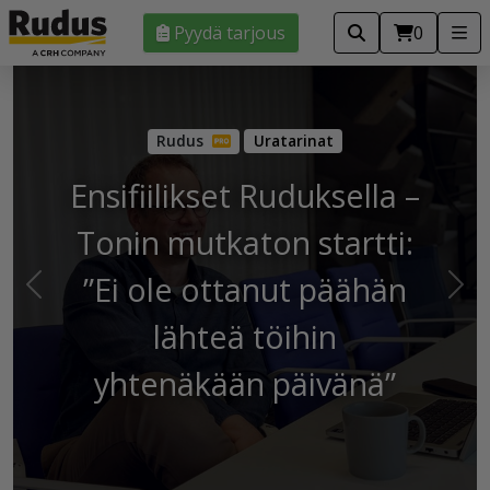
Pyydä tarjous
0
Uratarinat
Ensifiilikset Ruduksella –
Tonin mutkaton startti:
”Ei ole ottanut päähän
Edellinen
Seu
lähteä töihin
yhtenäkään päivänä”