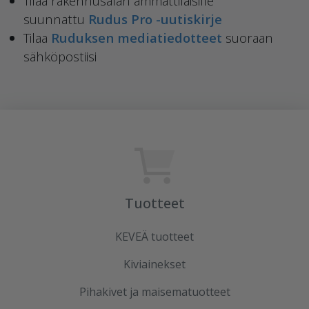
Tilaa rakennusalan ammattilaisille
suunnattu
Rudus Pro -uutiskirje
Tilaa
Ruduksen mediatiedotteet
suoraan
sähköpostiisi
Tuotteet
KEVEÄ tuotteet
Kiviainekset
Pihakivet ja maisematuotteet