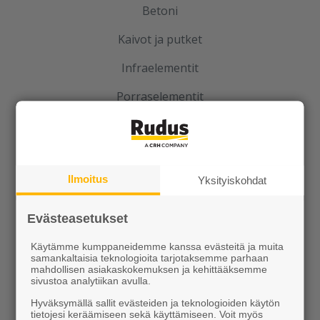
Betoni
Kaivot ja putket
Infraelementit
Porraselementit
Julkisivuelementit
Elpo-hormit
Ilmoitus
Yksityiskohdat
Louhinta, murskaus, esirakentaminen
Kierrätys
Evästeasetukset
Käytämme kumppaneidemme kanssa evästeitä ja muita
samankaltaisia teknologioita tarjotaksemme parhaan
mahdollisen asiakaskokemuksen ja kehittääksemme
sivustoa analytiikan avulla.
Hyväksymällä sallit evästeiden ja teknologioiden käytön
tietojesi keräämiseen sekä käyttämiseen. Voit myös